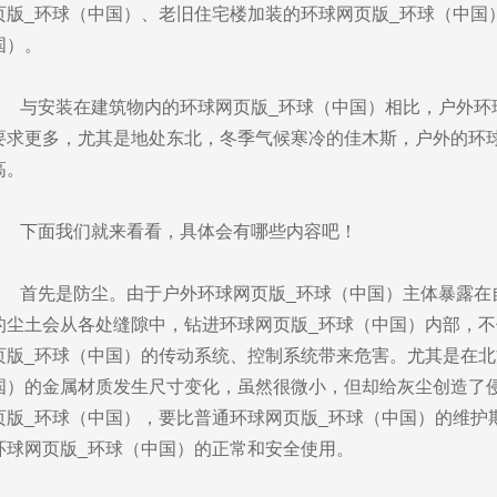
页版_环球（中国）、老旧住宅楼加装的环球网页版_环球（中国
国）。
与安装在建筑物内的环球网页版_环球（中国）相比，户外环球
要求更多，尤其是地处东北，冬季气候寒冷的佳木斯，户外的环
高。
下面我们就来看看，具体会有哪些内容吧！
首先是防尘。由于户外环球网页版_环球（中国）主体暴露在
的尘土会从各处缝隙中，钻进环球网页版_环球（中国）内部，
页版_环球（中国）的传动系统、控制系统带来危害。尤其是在北
国）的金属材质发生尺寸变化，虽然很微小，但却给灰尘创造了
页版_环球（中国），要比普通环球网页版_环球（中国）的维护
环球网页版_环球（中国）的正常和安全使用。