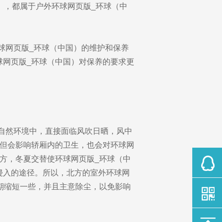
），都属于户外环球网页版_环球（中
网页版_环球（中国）的维护和保养
球网页版_环球（中国）对保养的要求更
自然环境中，直接面临风吹日晒，风中
不但会影响轿厢内的卫生，也会对环球网
方，冬夏交替使环球网页版_环球（中
侵入的途径。所以，北方的室外环球网
期缩短一些，并且主意除尘，以免影响