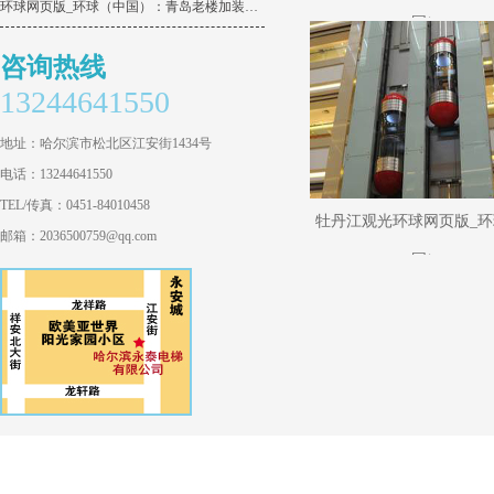
环球网页版_环球（中国）：青岛老楼加装环球网页版_环球（中国），春
国）
咨询热线
13244641550
地址：哈尔滨市松北区江安街1434号
电话：13244641550
TEL/传真：0451-84010458
牡丹江观光环球网页版_
邮箱：2036500759@qq.com
国）