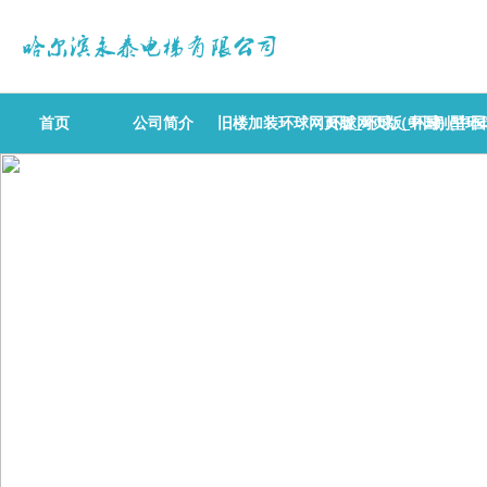
首页
公司简介
旧楼加装环球网页版_环球（中国）
环球网页版_环球（中
别墅环