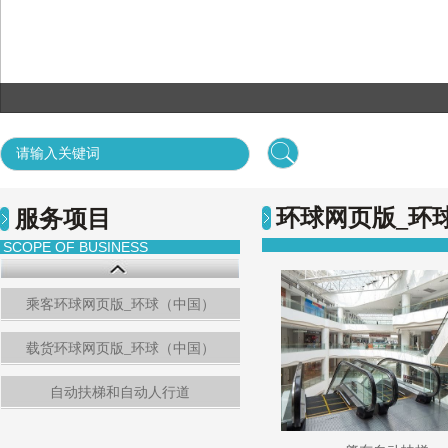
环球网页版_环
服务项目
SCOPE OF BUSINESS
乘客环球网页版_环球（中国）
载货环球网页版_环球（中国）
自动扶梯和自动人行道