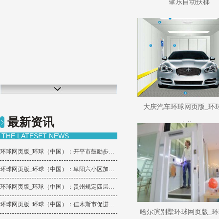
肇东自动扶梯
大庆汽车环球网页版_环
最新资讯
国）
THE LATESET NEWS
环球网页版_环球（中国）：开平市鼓励步梯楼宇加
环球网页版_环球（中国）：阜阳六小区加装环球网页版_环球（中国）倒
环球网页版_环球（中国）：贵州规定四层及以上住
环球网页版_环球（中国）：佳木斯市促进环球网页版_环球（中国）安全
哈尔滨别墅环球网页版_